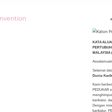
onvention
KATA ALUA
PERTUBUH
MALAYSIA 
Assalamuala
la menyertai 10th KOSCA Caricature Convention
Selamat dat
...
Dunia Kari
Kami berbes
PEDUKAR se
menghimpunk
karikatur, d
Dengan misi
karikatur, 