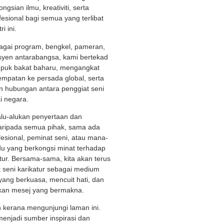
gsian ilmu, kreativiti, serta
fesional bagi semua yang terlibat
i ini.
bagai program, bengkel, pameran,
yen antarabangsa, kami bertekad
puk bakat baharu, mengangkat
empatan ke persada global, serta
 hubungan antara penggiat seni
i negara.
lu-alukan penyertaan dan
aripada semua pihak, sama ada
fesional, peminat seni, atau mana-
du yang berkongsi minat terhadap
tur. Bersama-sama, kita akan terus
seni karikatur sebagai medium
yang berkuasa, mencuit hati, dan
an mesej yang bermakna.
h kerana mengunjungi laman ini.
enjadi sumber inspirasi dan