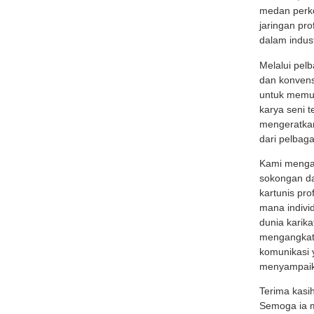
medan perkon
jaringan pro
dalam industr
Melalui pel
dan konvens
untuk memu
karya seni t
mengeratkan
dari pelbaga
Kami menga
sokongan d
kartunis pro
mana indivi
dunia karika
mengangkat 
komunikasi 
menyampaik
Terima kasi
Semoga ia m