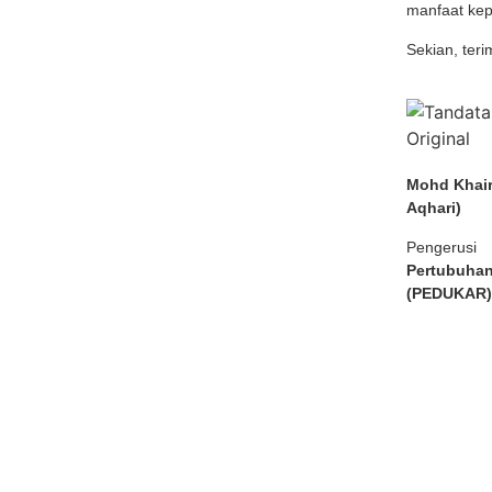
manfaat ke
Sekian, teri
Mohd Khair
Aqhari)
Pengerusi
Pertubuhan
(PEDUKAR)