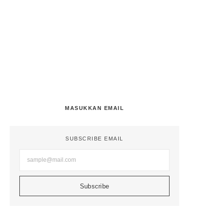
No Comments
July 29, 2025
/
Caricature Education and Beyond
– TAR-UMT 2025
No Comments
April 11, 2025
/
MASUKKAN EMAIL
SUBSCRIBE EMAIL
Subscribe